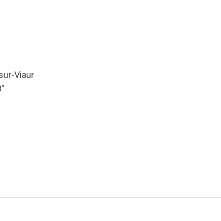
-sur-Viaur
8″